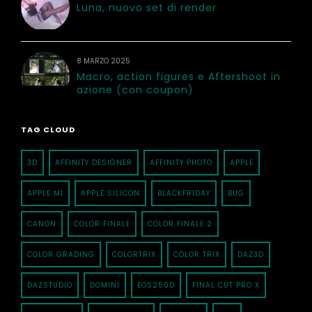
Luna, nuovo set di render
8 MARZO 2025
Macro, action figures e Aftershoot in
azione (con coupon)
TAG CLOUD
3D
AFFINITY DESIGNER
AFFINITY PHOTO
APPLE
APPLE M1
APPLE SILICON
BLACKFRIDAY
BUG
CANON
COLOR FINALE
COLOR FINALE 2
COLOR GRADING
COLORTRIX
COLOR TRIX
DAZ3D
DAZSTUDIO
DOMINI
EOS250D
FINAL CUT PRO X