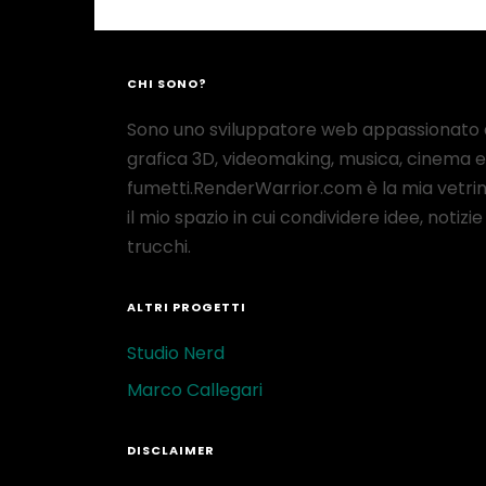
CHI SONO?
Sono uno sviluppatore web appassionato 
grafica 3D, videomaking, musica, cinema e
fumetti.RenderWarrior.com è la mia vetrin
il mio spazio in cui condividere idee, notizie
trucchi.
ALTRI PROGETTI
Studio Nerd
Marco Callegari
DISCLAIMER