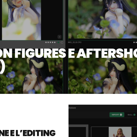
N FIGURES E AFTERSH
)
E E L’EDITING