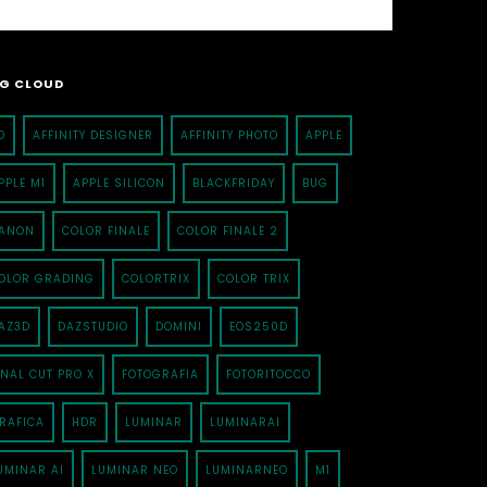
G CLOUD
D
AFFINITY DESIGNER
AFFINITY PHOTO
APPLE
PPLE M1
APPLE SILICON
BLACKFRIDAY
BUG
ANON
COLOR FINALE
COLOR FINALE 2
OLOR GRADING
COLORTRIX
COLOR TRIX
AZ3D
DAZSTUDIO
DOMINI
EOS250D
INAL CUT PRO X
FOTOGRAFIA
FOTORITOCCO
RAFICA
HDR
LUMINAR
LUMINARAI
UMINAR AI
LUMINAR NEO
LUMINARNEO
M1