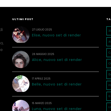
ULTIMI POST
TA
di
27 LUGLIO 2025
3
Elise, nuovo set di render
A
a,
 e
C
26 MAGGIO 2025
Alice, nuovo set di render
C
D
17 APRILE 2025
Belle, nuovo set di render
F
G
15 MARZO 2025
L
Luna, nuovo set di render