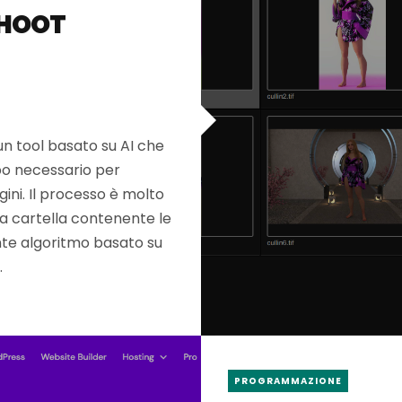
SHOOT
un tool basato su AI che
po necessario per
ini. Il processo è molto
la cartella contenente le
tente algoritmo basato su
…
PROGRAMMAZIONE