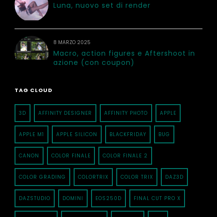
Luna, nuovo set di render
8 MARZO 2025
Macro, action figures e Aftershoot in
azione (con coupon)
TAG CLOUD
3D
AFFINITY DESIGNER
AFFINITY PHOTO
APPLE
APPLE M1
APPLE SILICON
BLACKFRIDAY
BUG
CANON
COLOR FINALE
COLOR FINALE 2
COLOR GRADING
COLORTRIX
COLOR TRIX
DAZ3D
DAZSTUDIO
DOMINI
EOS250D
FINAL CUT PRO X