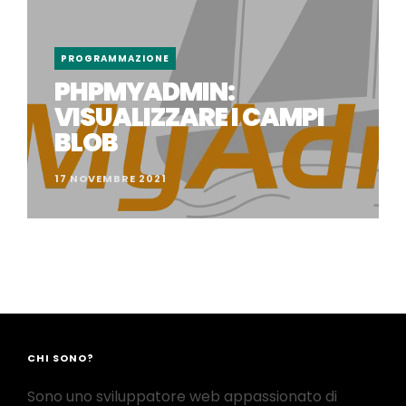
PROGRAMMAZIONE
PHPMYADMIN:
VISUALIZZARE I CAMPI
BLOB
17 NOVEMBRE 2021
CHI SONO?
Sono uno sviluppatore web appassionato di