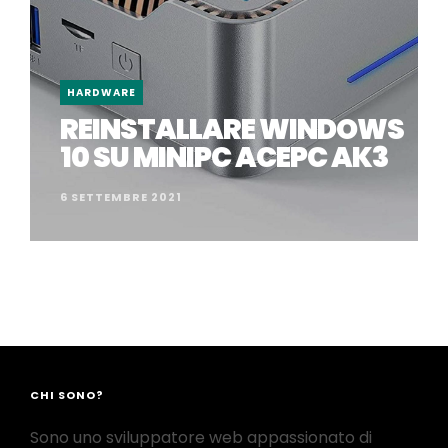
HARDWARE
REINSTALLARE WINDOWS
10 SU MINIPC ACEPC AK3
6 SETTEMBRE 2021
CHI SONO?
Sono uno sviluppatore web appassionato di