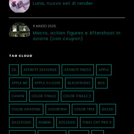
Luna, nuovo set di render
8 MARZO 2025
Macro, action figures e Aftershoot in
azione (con coupon)
TAG CLOUD
3D
AFFINITY DESIGNER
AFFINITY PHOTO
APPLE
APPLE M1
APPLE SILICON
BLACKFRIDAY
BUG
CANON
COLOR FINALE
COLOR FINALE 2
COLOR GRADING
COLORTRIX
COLOR TRIX
DAZ3D
DAZSTUDIO
DOMINI
EOS250D
FINAL CUT PRO X