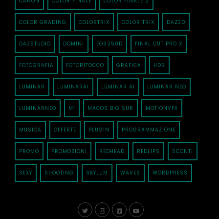
CANON
COLOR FINALE
COLOR FINALE 2
COLOR GRADING
COLORTRIX
COLOR TRIX
DAZ3D
DAZSTUDIO
DOMINI
EOS250D
FINAL CUT PRO X
FOTOGRAFIA
FOTORITOCCO
GRAFICA
HDR
LUMINAR
LUMINARAI
LUMINAR AI
LUMINAR NEO
LUMINARNEO
M1
MACOS BIG SUR
MOTIONVFX
MUSICA
OFFERTE
PLUGIN
PROGRAMMAZIONE
PROMO
PROMOZIONI
REDHEAD
REDLIPS
SCONTI
SEXY
SHOOTING
SKYLUM
WAVES
WORDPRESS