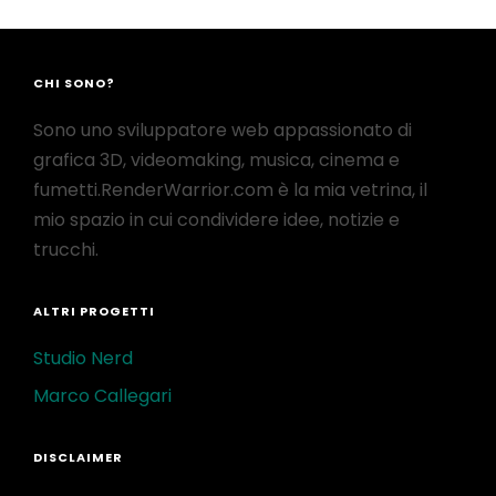
CHI SONO?
Sono uno sviluppatore web appassionato di
grafica 3D, videomaking, musica, cinema e
fumetti.RenderWarrior.com è la mia vetrina, il
mio spazio in cui condividere idee, notizie e
trucchi.
ALTRI PROGETTI
Studio Nerd
Marco Callegari
DISCLAIMER