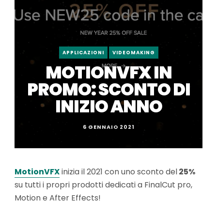
APPLICAZIONI
VIDEOMAKING
MOTIONVFX IN
PROMO: SCONTO DI
INIZIO ANNO
6 GENNAIO 2021
MotionVFX
inizia il 2021 con uno sconto del
25%
su tutti i propri prodotti dedicati a FinalCut pro,
Motion e After Effects!