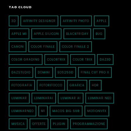
TAG CLOUD
3D
AFFINITY DESIGNER
AFFINITY PHOTO
APPLE
APPLE M1
APPLE SILICON
BLACKFRIDAY
BUG
CANON
COLOR FINALE
COLOR FINALE 2
COLOR GRADING
COLORTRIX
COLOR TRIX
DAZ3D
DAZSTUDIO
DOMINI
EOS250D
FINAL CUT PRO X
FOTOGRAFIA
FOTORITOCCO
GRAFICA
HDR
LUMINAR
LUMINARAI
LUMINAR AI
LUMINAR NEO
LUMINARNEO
M1
MACOS BIG SUR
MOTIONVFX
MUSICA
OFFERTE
PLUGIN
PROGRAMMAZIONE