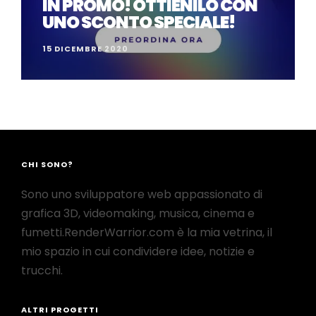
IN PROMO! OTTIENILO CON
UNO SCONTO SPECIALE!
15 DICEMBRE 2020
CHI SONO?
Sono uno sviluppatore web appassionato di
grafica 3D, videomaking, musica, cinema e
fumetti.RenderWarrior.com è la mia vetrina, il
mio spazio in cui condividere idee, notizie e
trucchi.
ALTRI PROGETTI