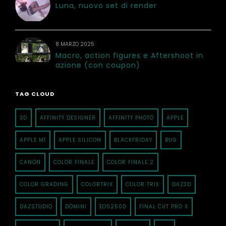
Luna, nuovo set di render
8 MARZO 2025
Macro, action figures e Aftershoot in
azione (con coupon)
TAG CLOUD
3D
AFFINITY DESIGNER
AFFINITY PHOTO
APPLE
APPLE M1
APPLE SILICON
BLACKFRIDAY
BUG
CANON
COLOR FINALE
COLOR FINALE 2
COLOR GRADING
COLORTRIX
COLOR TRIX
DAZ3D
DAZSTUDIO
DOMINI
EOS250D
FINAL CUT PRO X