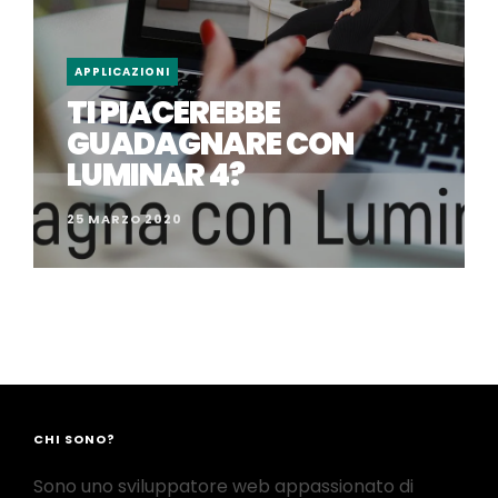
APPLICAZIONI
TI PIACEREBBE
GUADAGNARE CON
LUMINAR 4?
25 MARZO 2020
CHI SONO?
Sono uno sviluppatore web appassionato di