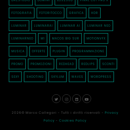
DAZSTUDIO
DOMINI
EOS250D
FINAL CUT PRO X
FOTOGRAFIA
FOTORITOCCO
GRAFICA
HDR
LUMINAR
LUMINARAI
LUMINAR AI
LUMINAR NEO
LUMINARNEO
M1
MACOS BIG SUR
MOTIONVFX
MUSICA
OFFERTE
PLUGIN
PROGRAMMAZIONE
PROMO
PROMOZIONI
REDHEAD
REDLIPS
SCONTI
SEXY
SHOOTING
SKYLUM
WAVES
WORDPRESS
2026
© Marco Callegari - Tutti i diritti riservati -
Privacy
Policy
-
Cookies Policy