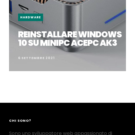
HARDWARE
REINSTALLARE WINDOWS
10 SU MINIPC ACEPC AK3
6 SETTEMBRE 2021
CHI SONO?
Sono uno sviluppatore web appassionato di