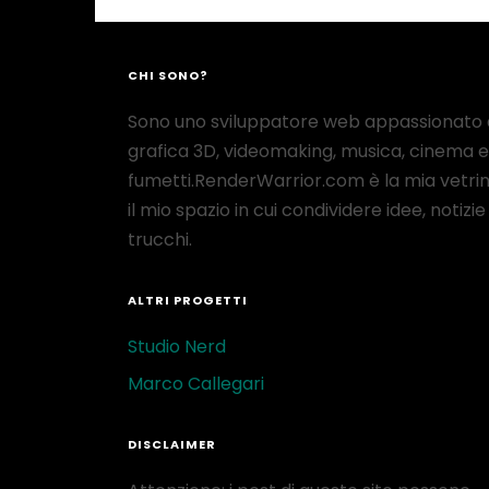
CHI SONO?
Sono uno sviluppatore web appassionato 
grafica 3D, videomaking, musica, cinema e
fumetti.RenderWarrior.com è la mia vetrin
il mio spazio in cui condividere idee, notizie
trucchi.
ALTRI PROGETTI
Studio Nerd
Marco Callegari
DISCLAIMER