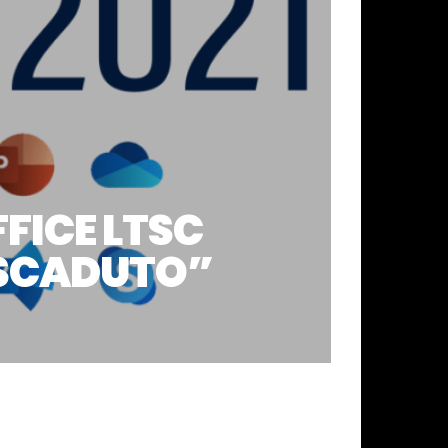
FICE LTSC
È SCADUTO”