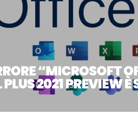
ERRORE “MICROSOFT OF
 PLUS 2021 PREVIEW 