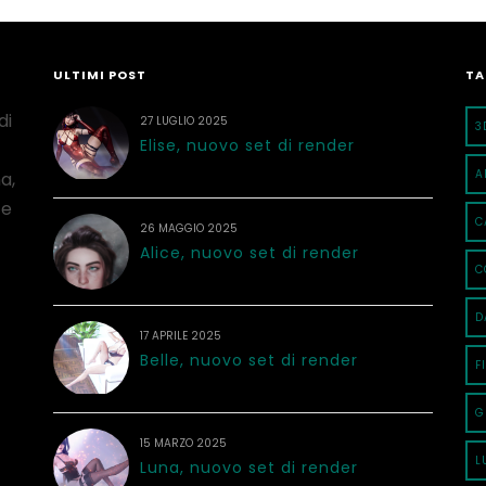
ULTIMI POST
TA
di
27 LUGLIO 2025
3
Elise, nuovo set di render
A
a,
 e
C
26 MAGGIO 2025
Alice, nuovo set di render
C
D
17 APRILE 2025
Belle, nuovo set di render
F
G
15 MARZO 2025
L
Luna, nuovo set di render