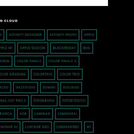
G CLOUD
D
AFFINITY DESIGNER
AFFINITY PHOTO
APPLE
PPLE M1
APPLE SILICON
BLACKFRIDAY
BUG
ANON
COLOR FINALE
COLOR FINALE 2
OLOR GRADING
COLORTRIX
COLOR TRIX
AZ3D
DAZSTUDIO
DOMINI
EOS250D
INAL CUT PRO X
FOTOGRAFIA
FOTORITOCCO
RAFICA
HDR
LUMINAR
LUMINARAI
UMINAR AI
LUMINAR NEO
LUMINARNEO
M1