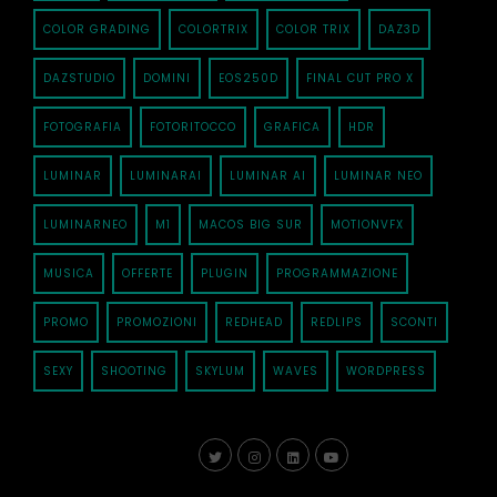
COLOR GRADING
COLORTRIX
COLOR TRIX
DAZ3D
DAZSTUDIO
DOMINI
EOS250D
FINAL CUT PRO X
FOTOGRAFIA
FOTORITOCCO
GRAFICA
HDR
LUMINAR
LUMINARAI
LUMINAR AI
LUMINAR NEO
LUMINARNEO
M1
MACOS BIG SUR
MOTIONVFX
MUSICA
OFFERTE
PLUGIN
PROGRAMMAZIONE
PROMO
PROMOZIONI
REDHEAD
REDLIPS
SCONTI
SEXY
SHOOTING
SKYLUM
WAVES
WORDPRESS