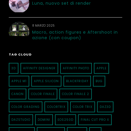
Luna, nuovo set di render
8 MARZO 2025
Macro, action figures e Aftershoot in
azione (con coupon)
TAG CLOUD
3D
AFFINITY DESIGNER
AFFINITY PHOTO
APPLE
APPLE M1
APPLE SILICON
BLACKFRIDAY
BUG
CANON
COLOR FINALE
COLOR FINALE 2
COLOR GRADING
COLORTRIX
COLOR TRIX
DAZ3D
DAZSTUDIO
DOMINI
EOS250D
FINAL CUT PRO X