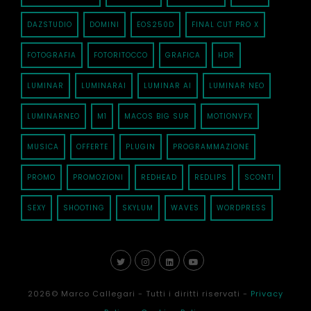
DAZSTUDIO
DOMINI
EOS250D
FINAL CUT PRO X
FOTOGRAFIA
FOTORITOCCO
GRAFICA
HDR
LUMINAR
LUMINARAI
LUMINAR AI
LUMINAR NEO
LUMINARNEO
M1
MACOS BIG SUR
MOTIONVFX
MUSICA
OFFERTE
PLUGIN
PROGRAMMAZIONE
PROMO
PROMOZIONI
REDHEAD
REDLIPS
SCONTI
SEXY
SHOOTING
SKYLUM
WAVES
WORDPRESS
2026
© Marco Callegari - Tutti i diritti riservati -
Privacy