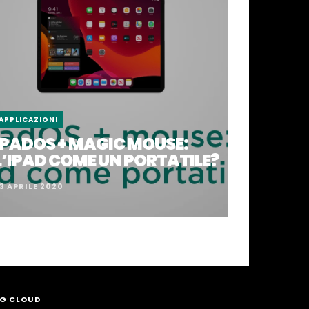
APPLICAZIONI
IPADOS + MAGIC MOUSE:
L’IPAD COME UN PORTATILE?
3 APRILE 2020
G CLOUD