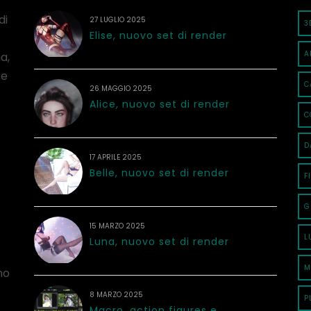
di
27 LUGLIO 2025
3
Elise, nuovo set di render
A
a,
 e
C
26 MAGGIO 2025
Alice, nuovo set di render
C
D
17 APRILE 2025
Belle, nuovo set di render
F
G
15 MARZO 2025
L
Luna, nuovo set di render
M
no
8 MARZO 2025
P
Macro, action figures e