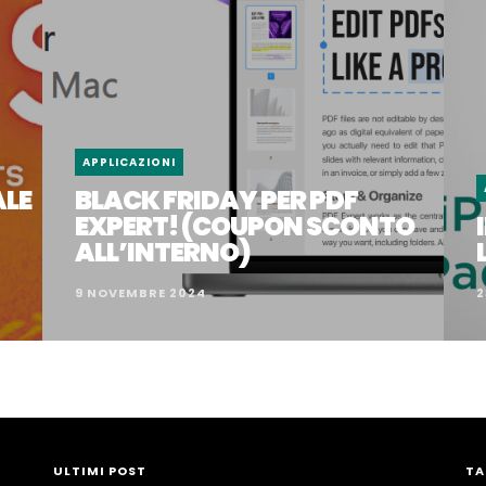
APPLICAZIONI
ALE
BLACK FRIDAY PER PDF
EXPERT! (COUPON SCONTO
ALL’INTERNO)
9 NOVEMBRE 2024
2
ULTIMI POST
TA