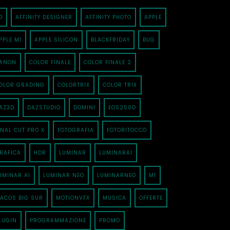
D
AFFINITY DESIGNER
AFFINITY PHOTO
APPLE
PPLE M1
APPLE SILICON
BLACKFRIDAY
BUG
ANON
COLOR FINALE
COLOR FINALE 2
OLOR GRADING
COLORTRIX
COLOR TRIX
AZ3D
DAZSTUDIO
DOMINI
EOS250D
INAL CUT PRO X
FOTOGRAFIA
FOTORITOCCO
RAFICA
HDR
LUMINAR
LUMINARAI
UMINAR AI
LUMINAR NEO
LUMINARNEO
M1
ACOS BIG SUR
MOTIONVFX
MUSICA
OFFERTE
LUGIN
PROGRAMMAZIONE
PROMO