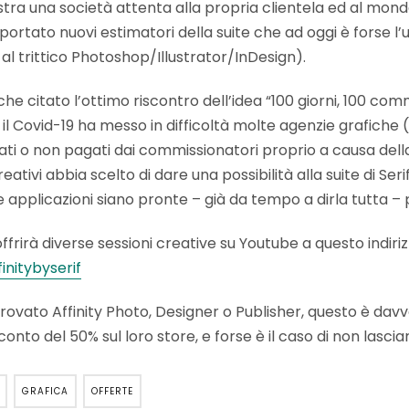
stra una società attenta alla propria clientela ed al mondo
ortato nuovi estimatori della suite che ad oggi è forse l’u
 al trittico Photoshop/Illustrator/InDesign).
e citato l’ottimo riscontro dell’idea “100 giorni, 100 comm
 il Covid-19 ha messo in difficoltà molte agenzie grafiche (i
ti o non pagati dai commissionatori proprio a causa della
ativi abbia scelto di dare una possibilità alla suite di Seri
e applicazioni siano pronte – già da tempo a dirla tutta – 
offrirà diverse sessioni creative su Youtube a questo indiriz
nitybyserif
ovato Affinity Photo, Designer o Publisher, questo è dav
conto del 50% sul loro store, e forse è il caso di non lascia
GRAFICA
OFFERTE