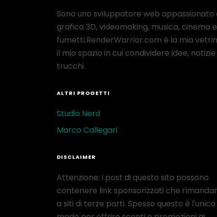
Sono uno sviluppatore web appassionato 
grafica 3D, videomaking, musica, cinema e
fumetti.RenderWarrior.com è la mia vetrin
il mio spazio in cui condividere idee, notizie
trucchi.
ALTRI PROGETTI
Studio Nerd
Marco Callegari
DISCLAIMER
Attenzione: i post di questo sito possono
contenere link sponsorizzati che rimanda
a siti di terze parti. Spesso questo è l'unico
modo per offrire sconti o promozioni ai