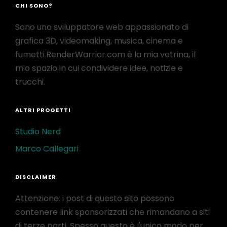
CHI SONO?
Sono uno sviluppatore web appassionato di
grafica 3D, videomaking, musica, cinema e
fumetti.RenderWarrior.com è la mia vetrina, il
mio spazio in cui condividere idee, notizie e
trucchi.
ALTRI PROGETTI
Studio Nerd
Marco Callegari
DISCLAIMER
Attenzione: i post di questo sito possono
contenere link sponsorizzati che rimandano a siti
di terze parti. Spesso questo è l'unico modo per