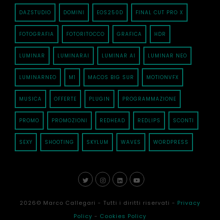
DAZSTUDIO
DOMINI
EOS250D
FINAL CUT PRO X
FOTOGRAFIA
FOTORITOCCO
GRAFICA
HDR
LUMINAR
LUMINARAI
LUMINAR AI
LUMINAR NEO
LUMINARNEO
M1
MACOS BIG SUR
MOTIONVFX
MUSICA
OFFERTE
PLUGIN
PROGRAMMAZIONE
PROMO
PROMOZIONI
REDHEAD
REDLIPS
SCONTI
SEXY
SHOOTING
SKYLUM
WAVES
WORDPRESS
2026
© Marco Callegari - Tutti i diritti riservati -
Privacy
Policy
-
Cookies Policy