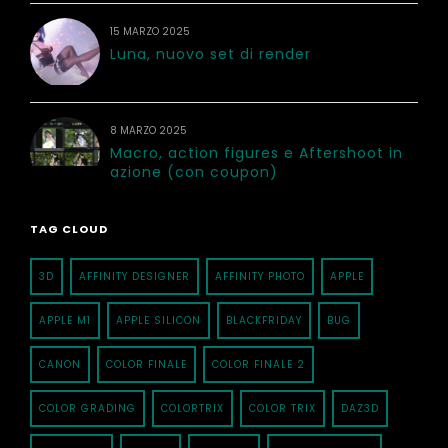
15 MARZO 2025
Luna, nuovo set di render
8 MARZO 2025
Macro, action figures e Aftershoot in
azione (con coupon)
TAG CLOUD
3D
AFFINITY DESIGNER
AFFINITY PHOTO
APPLE
APPLE M1
APPLE SILICON
BLACKFRIDAY
BUG
CANON
COLOR FINALE
COLOR FINALE 2
COLOR GRADING
COLORTRIX
COLOR TRIX
DAZ3D