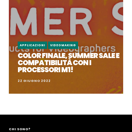
APPLICAZIONI
VIDEOMAKING
COLOR FINALE, SUMMER SALE E
COMPATIBILITÀ CON I
PROCESSORI M1!
22 GIUGNO 2022
CHI SONO?