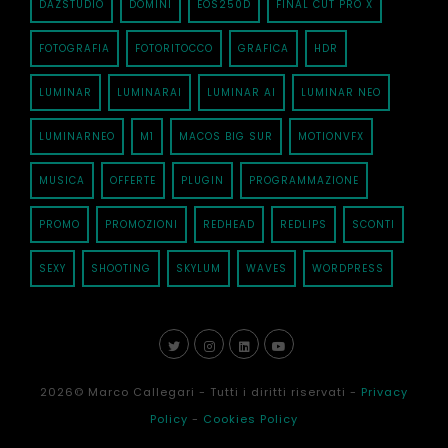
DAZSTUDIO
DOMINI
EOS250D
FINAL CUT PRO X
FOTOGRAFIA
FOTORITOCCO
GRAFICA
HDR
LUMINAR
LUMINARAI
LUMINAR AI
LUMINAR NEO
LUMINARNEO
M1
MACOS BIG SUR
MOTIONVFX
MUSICA
OFFERTE
PLUGIN
PROGRAMMAZIONE
PROMO
PROMOZIONI
REDHEAD
REDLIPS
SCONTI
SEXY
SHOOTING
SKYLUM
WAVES
WORDPRESS
2026
© Marco Callegari - Tutti i diritti riservati -
Privacy
Policy
-
Cookies Policy