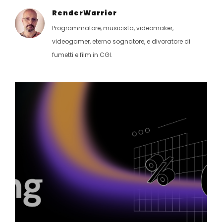
RenderWarrior
Programmatore, musicista, videomaker,
videogamer, eterno sognatore, e divoratore di
fumetti e film in CGI.