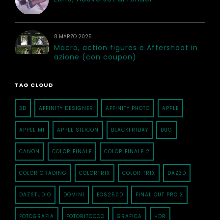
8 MARZO 2025
Macro, action figures e Aftershoot in
azione (con coupon)
TAG CLOUD
3D
AFFINITY DESIGNER
AFFINITY PHOTO
APPLE
APPLE M1
APPLE SILICON
BLACKFRIDAY
BUG
CANON
COLOR FINALE
COLOR FINALE 2
COLOR GRADING
COLORTRIX
COLOR TRIX
DAZ3D
DAZSTUDIO
DOMINI
EOS250D
FINAL CUT PRO X
FOTOGRAFIA
FOTORITOCCO
GRAFICA
HDR