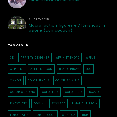
8 MARZO 2025
Macro, action figures e Aftershoot in
azione (con coupon)
TAG CLOUD
3D
AFFINITY DESIGNER
AFFINITY PHOTO
APPLE
APPLE M1
APPLE SILICON
BLACKFRIDAY
BUG
CANON
COLOR FINALE
COLOR FINALE 2
COLOR GRADING
COLORTRIX
COLOR TRIX
DAZ3D
DAZSTUDIO
DOMINI
EOS250D
FINAL CUT PRO X
FOTOGRAFIA
FOTORITOCCO
GRAFICA
HDR