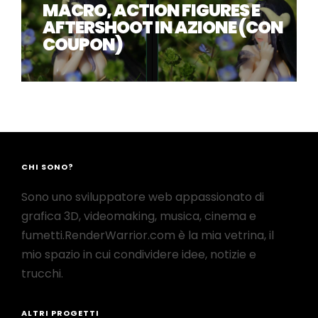
MACRO, ACTION FIGURES E
AFTERSHOOT IN AZIONE (CON
COUPON)
CHI SONO?
Sono uno sviluppatore web appassionato di
grafica 3D, videomaking, musica, cinema e
fumetti.RenderWarrior.com è la mia vetrina, il
mio spazio in cui condividere idee, notizie e
trucchi.
ALTRI PROGETTI