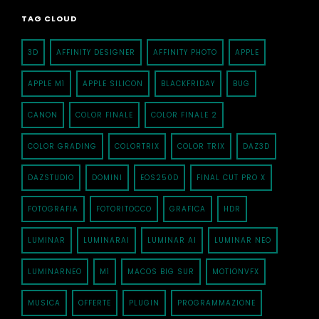
TAG CLOUD
3D
AFFINITY DESIGNER
AFFINITY PHOTO
APPLE
APPLE M1
APPLE SILICON
BLACKFRIDAY
BUG
CANON
COLOR FINALE
COLOR FINALE 2
COLOR GRADING
COLORTRIX
COLOR TRIX
DAZ3D
DAZSTUDIO
DOMINI
EOS250D
FINAL CUT PRO X
FOTOGRAFIA
FOTORITOCCO
GRAFICA
HDR
LUMINAR
LUMINARAI
LUMINAR AI
LUMINAR NEO
LUMINARNEO
M1
MACOS BIG SUR
MOTIONVFX
MUSICA
OFFERTE
PLUGIN
PROGRAMMAZIONE