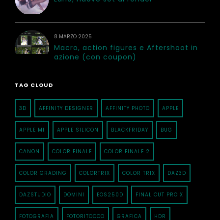
8 MARZO 2025
Macro, action figures e Aftershoot in
azione (con coupon)
TAG CLOUD
3D
AFFINITY DESIGNER
AFFINITY PHOTO
APPLE
APPLE M1
APPLE SILICON
BLACKFRIDAY
BUG
CANON
COLOR FINALE
COLOR FINALE 2
COLOR GRADING
COLORTRIX
COLOR TRIX
DAZ3D
DAZSTUDIO
DOMINI
EOS250D
FINAL CUT PRO X
FOTOGRAFIA
FOTORITOCCO
GRAFICA
HDR