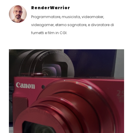
RenderWarrior
Programmatore, musicista, videomaker,
videogamer, eterno sognatore, e divoratore di
fumetti e film in CGI.