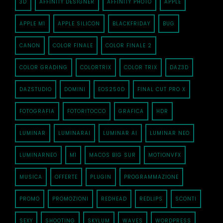
3D
AFFINITY DESIGNER
AFFINITY PHOTO
APPLE
APPLE M1
APPLE SILICON
BLACKFRIDAY
BUG
CANON
COLOR FINALE
COLOR FINALE 2
COLOR GRADING
COLORTRIX
COLOR TRIX
DAZ3D
DAZSTUDIO
DOMINI
EOS250D
FINAL CUT PRO X
FOTOGRAFIA
FOTORITOCCO
GRAFICA
HDR
LUMINAR
LUMINARAI
LUMINAR AI
LUMINAR NEO
LUMINARNEO
M1
MACOS BIG SUR
MOTIONVFX
MUSICA
OFFERTE
PLUGIN
PROGRAMMAZIONE
PROMO
PROMOZIONI
REDHEAD
REDLIPS
SCONTI
SEXY
SHOOTING
SKYLUM
WAVES
WORDPRESS