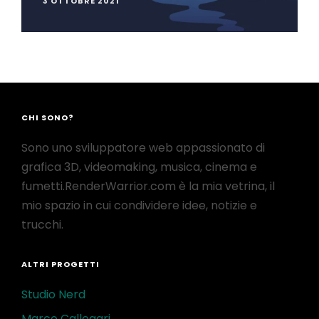
3 OTTOBRE 2021
CHI SONO?
Sono uno sviluppatore web appassionato di
grafica 3D, videomaking, musica, cinema e
fumetti.RenderWarrior.com è la mia vetrina, il
mio spazio in cui condividere idee, notizie e
trucchi.
ALTRI PROGETTI
Studio Nerd
Marco Callegari