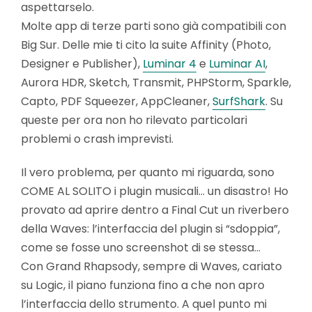
aspettarselo.
Molte app di terze parti sono già compatibili con
Big Sur. Delle mie ti cito la suite Affinity (Photo,
Designer e Publisher),
Luminar 4
e
Lum
inar AI
,
Aurora HDR, Sketch, Transmit, PHPStorm, Sparkle,
Capto, PDF Squeezer, AppCleaner,
SurfShark
. Su
queste per ora non ho rilevato particolari
problemi o crash imprevisti.
Il vero problema, per quanto mi riguarda, sono
COME AL SOLITO i plugin musicali… un disastro! Ho
provato ad aprire dentro a Final Cut un riverbero
della Waves: l’interfaccia del plugin si “sdoppia”,
come se fosse uno screenshot di se stessa…
Con Grand Rhapsody, sempre di Waves, cariato
su Logic, il piano funziona fino a che non apro
l’interfaccia dello strumento. A quel punto mi